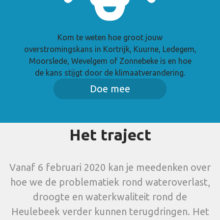
Kom te weten hoe groot jouw
overstromingskans in Kortrijk, Kuurne, Ledegem,
Moorslede, Wevelgem of Zonnebeke is en hoe
de kans stijgt door de klimaatverandering.
Doe mee
Het traject
Vanaf 6 februari 2020 kan je meedenken over
hoe we de problematiek rond wateroverlast,
droogte en waterkwaliteit rond de
Heulebeek verder kunnen terugdringen. Het