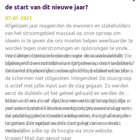
de start van dit nieuwe jaar?
07-01-2021
Afgelopen jaar reageerden de inwoners en stakeholders
van het stroomgebied massaal op onze oproep om
ideeën in te geven die ons moeten helpen weerbaarder te
worden tegen overstromingen en oplossingen te vinden
voor de problematiek van droogte en waterkwaliteit. Die
We danken opnieuw iedereen voor deze waardevolle
ideeën werden rechtstreeks ingegeven op deze website of
bijdrage! Zo verzamelden we 161 ideeën voor Heulebeek.
verzameld tijdens de (online of offline) stakeholdersfora.
Ondanks de moeilijke coronaperiode, hebben we achter
de schermen niet stilgezeten. Integendeel. De stuurgroep
is actief met jullie input aan de slag gegaan. Zo werden
eerst de dubbels uit het geheel gehaald en werden de
acties in thema’s of clusters verwerkt. Momenteel zijn er
Maar voor we zover zijn, komen we nog terug bij jullie
per actiecluster of thema werkgroepjes aan de slag om
met een voorstel van riviercontract. Wanneer dat precies
de onderliggende ideeën te bespreken en in maatregelen
zal plaatsvinden en onder welke vorm, hangt af van de
te gieten. Die output wordt dan in het riviercontract
coronamaatregelen en de voortgang van ons werk.
vertaald.
We houden jullie op de hoogte via onze website.
Vragen? Mail dan gerust naar