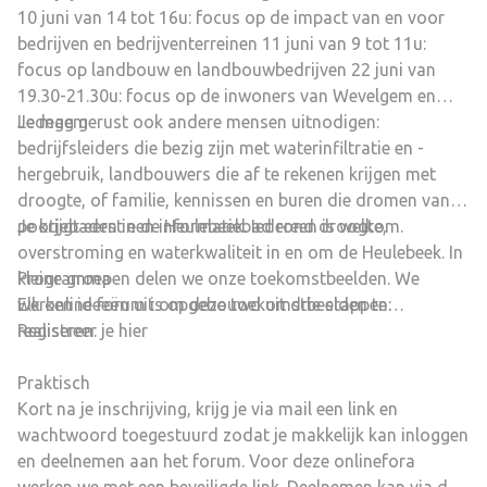
10 juni van 14 tot 16u: focus op de impact van en voor
bedrijven en bedrijventerreinen 11 juni van 9 tot 11u:
focus op landbouw en landbouwbedrijven 22 juni van
19.30-21.30u: focus op de inwoners van Wevelgem en
Ledegem
Je mag gerust ook andere mensen uitnodigen:
bedrijfsleiders die bezig zijn met waterinfiltratie en -
hergebruik, landbouwers die af te rekenen krijgen met
droogte, of familie, kennissen en buren die dromen van
pootjebaden in de Heulebeek. Iedereen is welkom.
Je krijgt eerst een informatiebad rond droogte,
overstroming en waterkwaliteit in en om de Heulebeek. In
Programma
kleine groepen delen we onze toekomstbeelden. We
Elk online forum is opgebouwd uit drie stappen:
werken ideeën uit om deze toekomstbeelden te
realiseren.
Registreer je hier
Praktisch
Kort na je inschrijving, krijg je via mail een link en
wachtwoord toegestuurd zodat je makkelijk kan inloggen
en deelnemen aan het forum. Voor deze onlinefora
werken we met een beveiligde link. Deelnemen kan via de