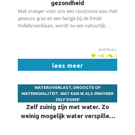
gezondheid
Wat vroeger voor ons een ravotzone was met
gewoon gras en een bergje bij de Emiel
Hullebroecklaan, wordt nu een natuurlijk
avontuurlijke speelzone aangelegd met
hogere kwaliteit: door middel van reliëf en
infrastructuur (brug, paden, glijbaan, kijkhut -
Kortrijk |.
denk ik) beleven de kinderen een aangename
0
0
0
tijd in de natuur. Door het spelen in de natuur
lees meer
leren ze er mee omgaan, leren ze omgaan met
het water in de buurt en ontwikkelen ze hun
lichamelijke, maar ook mentale en sociale
WATEROVERLAST, DROOGTE OF
vaardigheden. Door het aanleggen van een
WATERKWALITEIT. WAT KAN IK ALS INWONER
pad kunnen zowel de grote als kleine
ZELF DOEN?
Heulenaars (zonder zich met de auto te
Zelf zuinig zijn met water. Zo
verplaatsen) een kwalitatieve en gevarieerde
weinig mogelijk water verspillen,
natuurwandeling te maken
korter douchen, oprit ontharden, ..