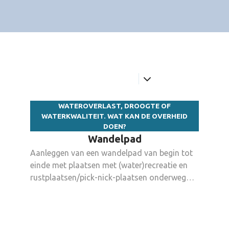
Jullie bijdragen
WATEROVERLAST, DROOGTE OF
WATERKWALITEIT. WAT KAN DE OVERHEID
DOEN?
Wandelpad
Aanleggen van een wandelpad van begin tot
einde met plaatsen met (water)recreatie en
rustplaatsen/pick-nick-plaatsen onderweg
zodat mensen terug meer fietsen, wandelen,
ravotten, samen buiten komen