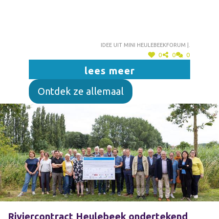
Idee uit mini heulebeekforum |.
0
0
0
lees meer
Ontdek ze allemaal
Riviercontract Heulebeek ondertekend