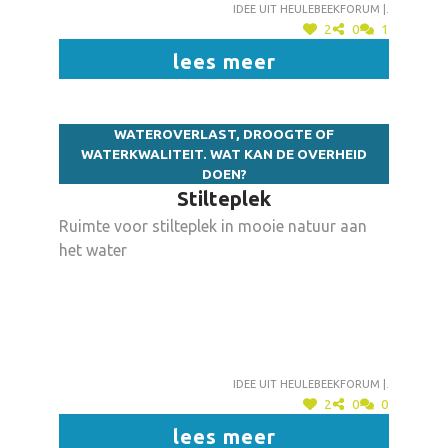
Idee uit heulebeekforum |.
2
0
1
lees meer
WATEROVERLAST, DROOGTE OF
WATERKWALITEIT. WAT KAN DE OVERHEID
DOEN?
Stilteplek
Ruimte voor stilteplek in mooie natuur aan
het water
Idee uit heulebeekforum |.
2
0
0
lees meer