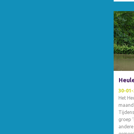
vermin
Heule
30-01-
Het He
maanda
Tijdens
groep ‘
andere 
gemeent