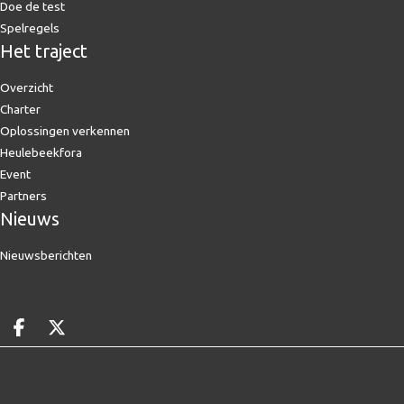
Doe de test
Spelregels
Het traject
Overzicht
Charter
Oplossingen verkennen
Heulebeekfora
Event
Partners
Nieuws
Nieuwsberichten
Deel op facebook
Deel op X