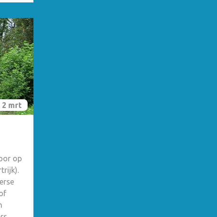
2 mrt
oor op
rijk).
erse
of
n
rs,