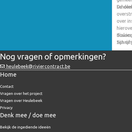
schole
De deel
overstr
over in
hierove
dialoog
Sowieso
zijn o
Schrijf 
vermin
Nog vragen of opmerkingen?
heulebeek@riviercontract.be
Home
Contact
Vragen over het project
Vragen over Heulebeek
Privacy
Denk mee / doe mee
Bekijk de ingediende ideeën