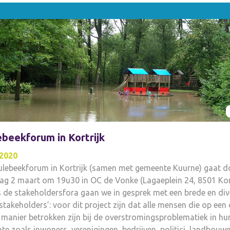
deren en ook wat we daar zelf aan kunnen doen.
beekforum in Kortrijk
2020
ulebeekforum in Kortrijk (samen met gemeente Kuurne) gaat d
g 2 maart om 19u30 in OC de Vonke (Lagaeplein 24, 8501 Kort
 de stakeholdersfora gaan we in gesprek met een brede en div
stakeholders’: voor dit project zijn dat alle mensen die op een 
manier betrokken zijn bij de overstromingsproblematiek in hu
e zoals inwoners, verenigingen, bedrijven, politici, landbouwe