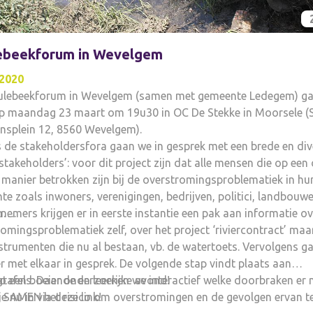
ebeekforum in Wevelgem
2020
ulebeekforum in Wevelgem (samen met gemeente Ledegem) ga
p maandag 23 maart om 19u30 in OC De Stekke in Moorsele (S
nsplein 12, 8560 Wevelgem).
 de stakeholdersfora gaan we in gesprek met een brede en div
stakeholders’: voor dit project zijn dat alle mensen die op een 
manier betrokken zijn bij de overstromingsproblematiek in hu
e zoals inwoners, verenigingen, bedrijven, politici, landbouwe
n….
nemers krijgen er in eerste instantie een pak aan informatie ov
omingsproblematiek zelf, over het project ‘riviercontract’ maa
strumenten die nu al bestaan, vb. de watertoets. Vervolgens g
r met elkaar in gesprek. De volgende stap vindt plaats aan
tafels. Daar onderzoeken we interactief welke doorbraken er 
 een boeiende en leerrijke avond!
m SAMEN het risico om overstromingen en de gevolgen ervan t
je nu in via deze link!