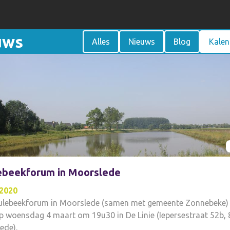
uws
Alles
Nieuws
Blog
Kalen
ebeekforum in Moorslede
2020
ulebeekforum in Moorslede (samen met gemeente Zonnebeke)
p woensdag 4 maart om 19u30 in De Linie (Iepersestraat 52b,
ede).