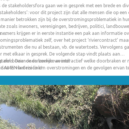
 de stakeholdersfora gaan we in gesprek met een brede en div
stakeholders’: voor dit project zijn dat alle mensen die op een 
manier betrokken zijn bij de overstromingsproblematiek in hu
e zoals inwoners, verenigingen, bedrijven, politici, landbouwe
n….
nemers krijgen er in eerste instantie een pak aan informatie ov
omingsproblematiek zelf, over het project ‘riviercontract’ maa
strumenten die nu al bestaan, vb. de watertoets. Vervolgens g
r met elkaar in gesprek. De volgende stap vindt plaats aan
tafels. Daar onderzoeken we interactief welke doorbraken er 
 een boeiende en leerrijke avond!
m SAMEN het risico om overstromingen en de gevolgen ervan t
je nu in via deze link!
deren en ook wat we daar zelf aan kunnen doen.