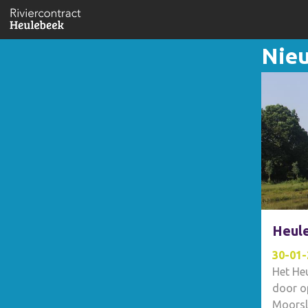
Nie
Heul
30-01-
Het He
door o
Moorsl