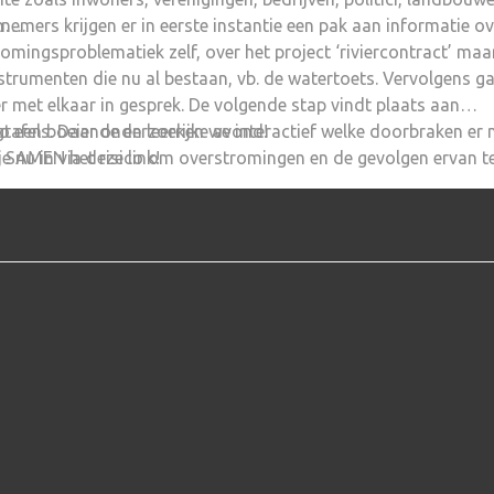
n….
nemers krijgen er in eerste instantie een pak aan informatie ov
omingsproblematiek zelf, over het project ‘riviercontract’ maa
strumenten die nu al bestaan, vb. de watertoets. Vervolgens g
r met elkaar in gesprek. De volgende stap vindt plaats aan
tafels. Daar onderzoeken we interactief welke doorbraken er 
 een boeiende en leerrijke avond!
m SAMEN het risico om overstromingen en de gevolgen ervan t
je nu in via deze link!
deren en ook wat we daar zelf aan kunnen doen.