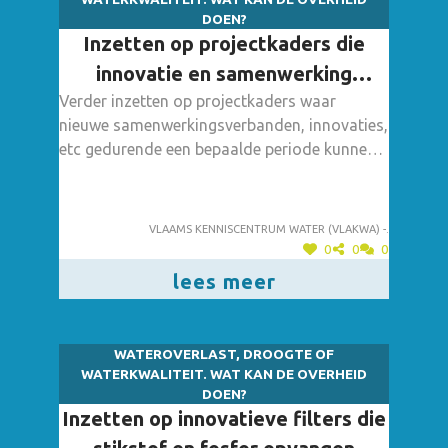
DOEN?
Inzetten op projectkaders die
innovatie en samenwerking
Verder inzetten op projectkaders waar
stimuleren
nieuwe samenwerkingsverbanden, innovaties,
etc gedurende een bepaalde periode kunnen
worden uitgetest. Dergelijke projectkaders
zijn nodig om van te leren en zo de juiste
beslissingen te nemen voor de toekomst. Een
Vlaams kenniscentrum water (vlakwa) -.
mooi voorbeeld van dergelijk projectkader
0
0
0
waarbinnen 8 ambassadeursprojecten zijn
lees meer
goedgekeurd, is de Oproep Proeftuinen
Droogte (2019).
WATEROVERLAST, DROOGTE OF
WATERKWALITEIT. WAT KAN DE OVERHEID
DOEN?
Inzetten op innovatieve filters die