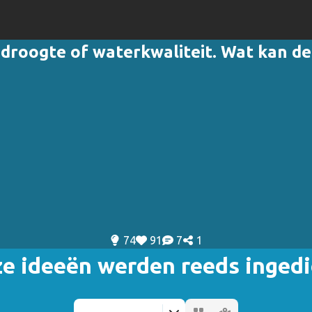
 droogte of waterkwaliteit. Wat kan de
74
91
7
1
e ideeën werden reeds inged