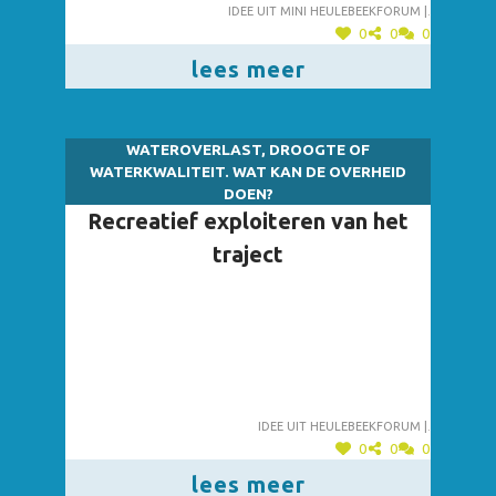
Idee uit mini heulebeekforum |.
0
0
0
lees meer
WATEROVERLAST, DROOGTE OF
WATERKWALITEIT. WAT KAN DE OVERHEID
DOEN?
Recreatief exploiteren van het
traject
Idee uit heulebeekforum |.
0
0
0
lees meer