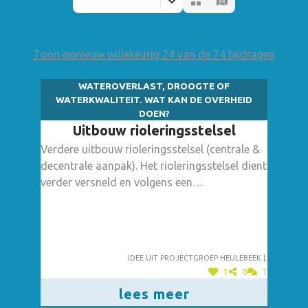
Toon opnieuw willekeurig 24 van de 74 bijdragen
WATEROVERLAST, DROOGTE OF
WATERKWALITEIT. WAT KAN DE OVERHEID
DOEN?
Uitbouw rioleringsstelsel
Verdere uitbouw rioleringsstelsel (centrale &
decentrale aanpak). Het rioleringsstelsel dient
verder versneld en volgens een
vooropgestelde planning te worden
uitgebouwd met het oog om zo veel mogelijk
zuiver water ter plaatse te houden.
Idee uit projectgroep heulebeek |.
1
0
1
lees meer