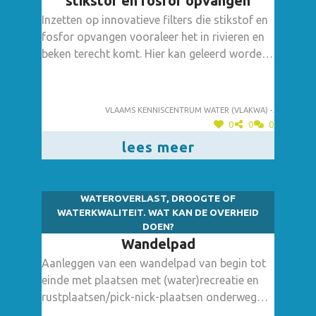
stikstof en fosfor opvangen
Inzetten op innovatieve filters die stikstof en
fosfor opvangen vooraleer het in rivieren en
beken terecht komt. Hier kan geleerd worden
uit het NuReDrain project -
https://www.vlakwa.be/projecten/demonstrat
ieprojecten/lopende-projecten/nuredrain/,
Vlaams kenniscentrum water (vlakwa) -.
0
0
0
lees meer
WATEROVERLAST, DROOGTE OF
WATERKWALITEIT. WAT KAN DE OVERHEID
DOEN?
Wandelpad
Aanleggen van een wandelpad van begin tot
einde met plaatsen met (water)recreatie en
rustplaatsen/pick-nick-plaatsen onderweg
zodat mensen terug meer fietsen, wandelen,