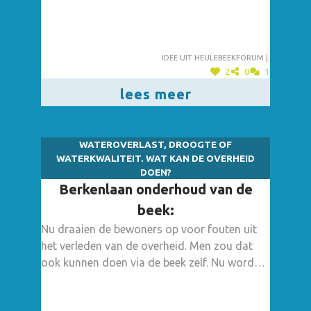
ravotten, samen buiten komen
Idee uit heulebeekforum |.
2
0
1
lees meer
WATEROVERLAST, DROOGTE OF
WATERKWALITEIT. WAT KAN DE OVERHEID
DOEN?
Berkenlaan onderhoud van de
beek:
Nu draaien de bewoners op voor fouten uit
het verleden van de overheid. Men zou dat
ook kunnen doen via de beek zelf. Nu worden
de bewoners "lastig" gevallen en die moeten
opdraaien voor de oorspronkelijke keuze