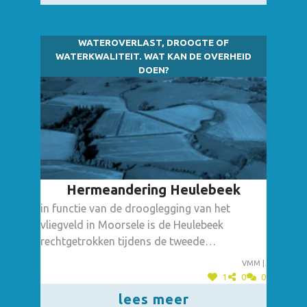
WATEROVERLAST, DROOGTE OF
WATERKWALITEIT. WAT KAN DE OVERHEID
DOEN?
Hermeandering Heulebeek
in functie van de drooglegging van het
vliegveld in Moorsele is de Heulebeek
rechtgetrokken tijdens de tweede
wereldoorlog, de twee meanders die nog
Vmm |.
steeds in het landschap aanwezig zijn kunnen
1
0
0
terug ingeschakeld worden.
lees meer