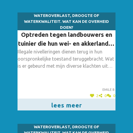
WATEROVERLAST, DROOGTE OF
WATERKWALITEIT. WAT KAN DE OVERHEID
DOEN?
Optreden tegen landbouwers en
tuinier die hun wei- en akkerlanden
Illegale nivelleringen dienen terug in hun
zonder enige vergunning ophogen.
oorspronkelijke toestand teruggebracht. Wat
is er gebeurd met mijn diverse klachten uit
het verleden en waarom treedt de gemeente
niet op tegen die praktijken. Zelfs de dienst
milieu heeft zich komen vergewissen van
Emile B.
dergelijke opvoeringen. Van deze diverse -
2
0
0
niet wettelijke werken - beschik ik over foto's.
lees meer
Waar zijn mijn klachten blijven hangen. Het
heeft geen zin het project Heulebeek te
steunen wanneer blijkbaar alles toch
WATEROVERLAST, DROOGTE OF
toegelaten wordt!
WATERKWALITEIT. WAT KAN DE OVERHEID