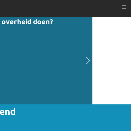
Kli
 overheid doen?
iend