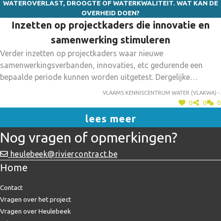
WATEROVERLAST, DROOGTE OF WATERKWALITEIT. WAT KAN DE
OVERHEID DOEN?
Inzetten op projectkaders die innovatie en
samenwerking stimuleren
Verder inzetten op projectkaders waar nieuwe
samenwerkingsverbanden, innovaties, etc gedurende een
bepaalde periode kunnen worden uitgetest. Dergelijke
projectkaders zijn nodig om van te leren en zo de juiste
Vlaams kenniscentrum water (vlakwa) -.
beslissingen te nemen voor de toekomst. Een mooi voorbeeld
0
0
0
van dergelijk projectkader waarbinnen 8
lees meer
ambassadeursprojecten zijn goedgekeurd, is de Oproep
Nog vragen of opmerkingen?
Proeftuinen Droogte (2019).
heulebeek@riviercontract.be
Home
Contact
Vragen over het project
Vragen over Heulebeek