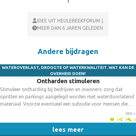
1
IDEE UIT HEULEBEEKFORUM |.
MEER DAN 6 JAREN GELEDEN
Andere bijdragen
WATEROVERLAST, DROOGTE OF WATERKWALITEIT. WAT KAN DE
OVERHEID DOEN?
Ontharden stimuleren
Stimuleer ontharding bij bedrijven en inwoners: zorg dat
opritten en parkings aangelegd worden met waterdoorlatend
materiaal. Voorzie eventueel een subsidie voor mensen die
kiezen voor waterdoorlatend materiaal, of voorzie en
Sien J.
subsidie voor mensen die harde grond vervangen door
2
0
0
waterdoorlatende ondergrond.
lees meer