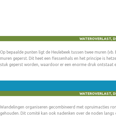
WATEROVERLAST, D
Op bepaalde punten ligt de Heulebeek tussen twee muren (vb. 
muren geperst. Dit heet een flessenhals en het principe is het
stuk geperst worden, waardoor er een enorme druk ontstaat en 
ontstaat net vóór het begin van de flessenhals een enorme o
WATEROVERLAST, D
Wandelingen organiseren gecombineerd met opruimacties ron
gehouden. Dit comité kan ook nadenken over de noden langs d