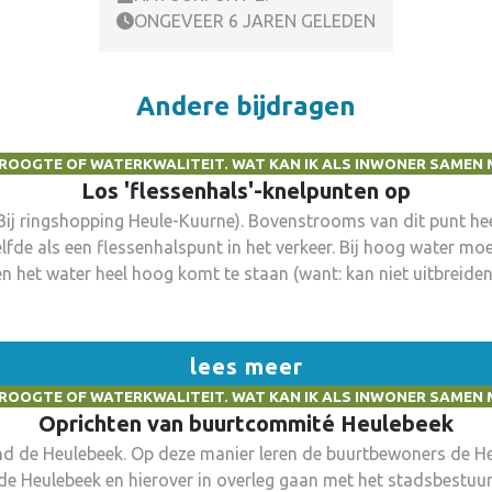
ONGEVEER 6 JAREN GELEDEN
Andere bijdragen
ROOGTE OF WATERKWALITEIT. WAT KAN IK ALS INWONER SAMEN 
Los 'flessenhals'-knelpunten op
Bij ringshopping Heule-Kuurne). Bovenstrooms van dit punt he
zelfde als een flessenhalspunt in het verkeer. Bij hoog water 
het water heel hoog komt te staan (want: kan niet uitbreiden 
phoping van water, wat dan weer zorgt voor overstromen.
lees meer
ROOGTE OF WATERKWALITEIT. WAT KAN IK ALS INWONER SAMEN 
Oprichten van buurtcommité Heulebeek
d de Heulebeek. Op deze manier leren de buurtbewoners de H
e Heulebeek en hierover in overleg gaan met het stadsbestuur