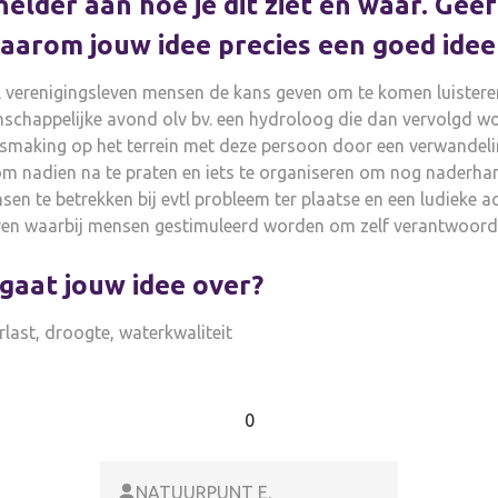
helder aan hoe je dit ziet en waar. Gee
aarom jouw idee precies een goed idee 
l verenigingsleven mensen de kans geven om te komen luistere
schappelijke avond olv bv. een hydroloog die dan vervolgd w
ismaking op het terrein met deze persoon door een verwandel
m nadien na te praten en iets te organiseren om nog naderha
en te betrekken bij evtl probleem ter plaatse en een ludieke ac
en waarbij mensen gestimuleerd worden om zelf verantwoordel
gaat jouw idee over?
last, droogte, waterkwaliteit
0
NATUURPUNT E.