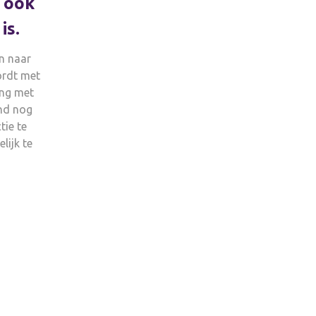
f ook
is.
n naar
ordt met
ing met
nd nog
tie te
ijk te