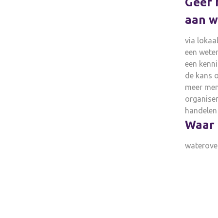
Geef 
aan w
via lokaa
een weten
een kenn
de kans o
meer mens
organiser
handelen
Waar 
waterover