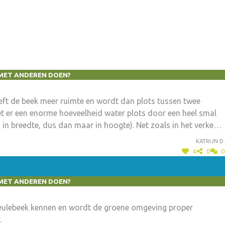
MET ANDEREN DOEN?
eft de beek meer ruimte en wordt dan plots tussen twee
moet er een enorme hoeveelheid water plots door een heel smal
in breedte, dus dan maar in hoogte). Net zoals in het verkeer
Katrijn D.
4
0
0
MET ANDEREN DOEN?
eulebeek kennen en wordt de groene omgeving proper
.