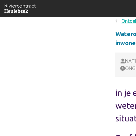
Ontde
Waterov
inwone
NAT
ONG
in je
weten
situa