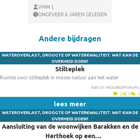
VMM |.
ONGEVEER 6 JAREN GELEDEN
Andere bijdragen
WATEROVERLAST, DROOGTE OF WATERKWALITEIT. WAT KAN DE
OVERHEID DOEN?
Stilteplek
Ruimte voor stilteplek in mooie natuur aan het water
Idee uit heulebeekforum |.
2
0
0
lees meer
WATEROVERLAST, DROOGTE OF WATERKWALITEIT. WAT KAN DE
OVERHEID DOEN?
Aansluiting van de woonwijken Barakken en de
Herthoek op een