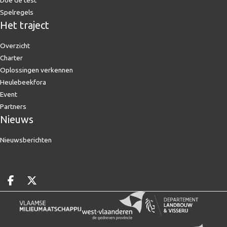
Doe de test
Spelregels
Het traject
Overzicht
Charter
Oplossingen verkennen
Heulebeekfora
Event
Partners
Nieuws
Nieuwsberichten
Deel op facebook
Deel op X