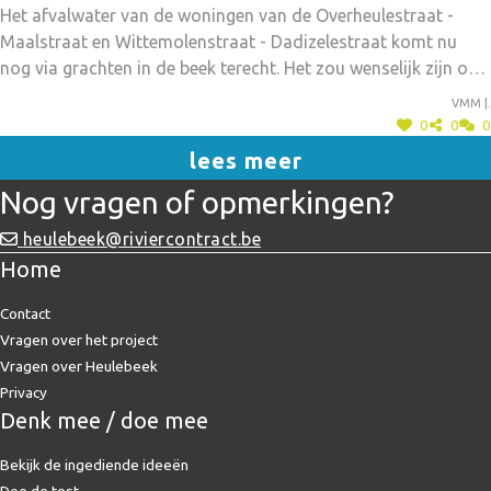
Het afvalwater van de woningen van de Overheulestraat -
rioolwaterzuiveringsinstallatie
Maalstraat en Wittemolenstraat - Dadizelestraat komt nu
nog via grachten in de beek terecht. Het zou wenselijk zijn om
deze woonwijken aan te sluiten op een
Vmm |.
rioolwaterzuiveringsinstallatie. Dit zal de kwaliteit van de beek
0
0
0
zeker verbeteren en geurklachten sterk verminderen.
lees meer
Nog vragen of opmerkingen?
heulebeek@riviercontract.be
Home
Contact
Vragen over het project
Vragen over Heulebeek
Privacy
Denk mee / doe mee
Bekijk de ingediende ideeën