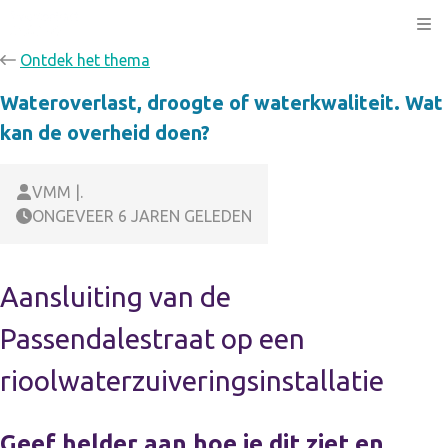
Kli
Ontdek het thema
Wateroverlast, droogte of waterkwaliteit. Wat
kan de overheid doen?
VMM |.
ONGEVEER 6 JAREN GELEDEN
Aansluiting van de
Passendalestraat op een
rioolwaterzuiveringsinstallatie
Geef helder aan hoe je dit ziet en